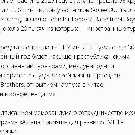
жает расти: в 2025 году в Астане прошло 56 к
й с общим числом участников более 300 тыся
звезд, включая Jennifer Lopez и Backstreet Boy
, около 20 тысяч из которых — иностранные ту
редставлены планы ЕНУ им. Л.Н. Гумилева к 30
лейный год будет насыщен республиканскими
портивными турнирами, международной
и сериала о студенческой жизни, приездом
rothers, открытием кампуса в Китае,
и и конференциями.
одписанием меморандума о сотрудничестве ме
ризма «Astana Tourism» для развития MICE-
уризма.