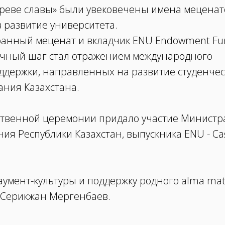
Древе славы» были увековечены имена меценат
 развитие университета.
ранный меценат и вкладчик ENU Endowment Fu
ичный шаг стал отражением международного
оддержки, направленных на развитие студенчес
ания Казахстана.
ственной церемонии придало участие Министр
ия Республики Казахстан, выпускника ENU - Са
аумент-культуры и поддержку родного alma mat
 Серикжан Мергенбаев.