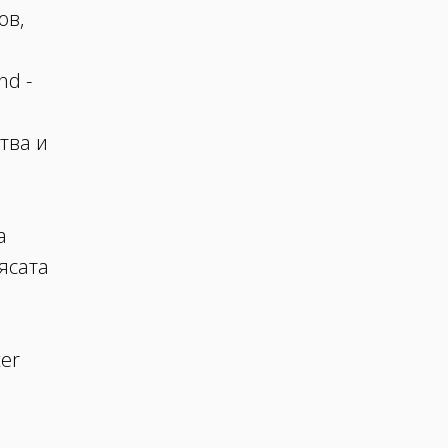
ов,
nd -
тва и
а
ясата
er